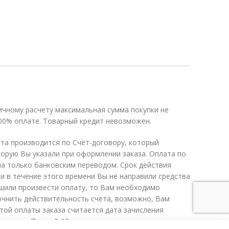
ичному расчету максимальная сумма покупки не
100% оплате. Товарный кредит невозможен.
та производится по Счёт-договору, который
торую Вы указали при оформлении заказа. Оплата по
а только банковским переводом. Срок действия
ли в течение этого времени Вы не направили средства
ешили произвести оплату, то Вам необходимо
очнить действительность счета, возможно, Вам
той оплаты заказа считается дата зачисления
компании. После 3-18 часов наши менеджеры свяжутся