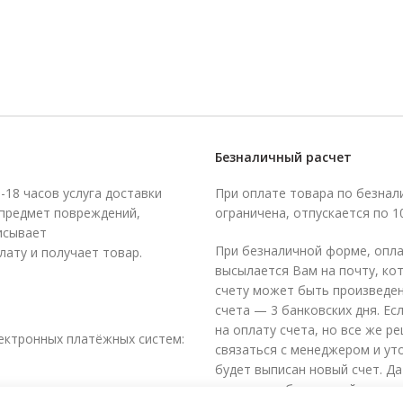
Безналичный расчет
-18 часов услуга доставки
При оплате товара по безнал
 предмет повреждений,
ограничена, отпускается по 
исывает
При безналичной форме, опла
ату и получает товар.
высылается Вам на почту, ко
счету может быть произведен
счета — 3 банковских дня. Ес
на оплату счета, но все же р
ектронных платёжных систем:
связаться с менеджером и ут
будет выписан новый счет. Да
средств на банковский счет 