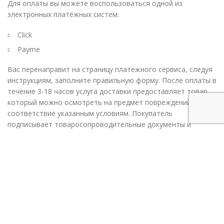
Для оплаты вы можете воспользоваться одной из
электронных платёжных систем:
Click
Payme
Вас перенаправит на страницу платежного сервиса, следуя
инструкциям, заполните правильную форму. После оплаты в
течение 3-18 часов услуга доставки предоставляет товар,
который можно осмотреть на предмет повреждений,
соответствие указанным условиям. Покупатель
подписывает товаросопроводительные документы и
получает товар.
Пластиковая карта Uzcard
При выборе варианта оплаты Uzcard, в течение 3-18 часов
Услуга доставки предоставляет товар, который можно
осмотреть на предмет повреждений, соответствие
указанным условиям. Покупатель подписывает