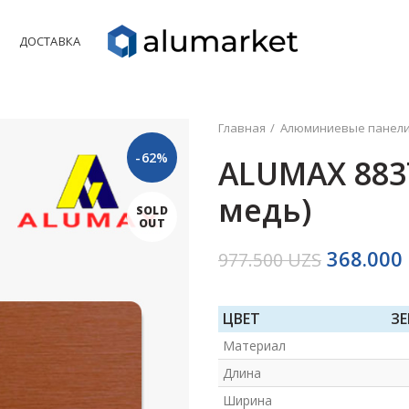
Ы
ДОСТАВКА
Главная
Алюминиевые панел
-62%
ALUMAX 883
медь)
SOLD
OUT
368.000
977.500
UZS
ЦВЕТ
З
Материал
Длина
Ширина