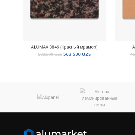
ALUMAX 8846 (Красный мрамор)
A
В КОРЗИНУ
563.500
UZS
583.500
UZS
46