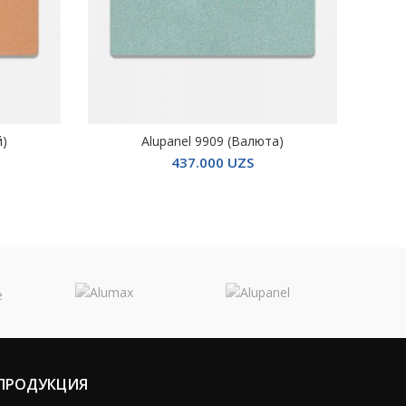
й)
Alupanel 9909 (Валюта)
Alupa
В КОРЗИНУ
437.000
UZS
ПРОДУКЦИЯ