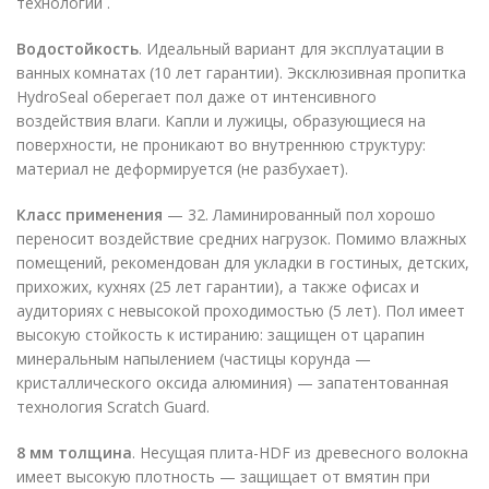
технологии .
Водостойкость
. Идеальный вариант для эксплуатации в
ванных комнатах (10 лет гарантии). Эксклюзивная пропитка
HydroSeal оберегает пол даже от интенсивного
воздействия влаги. Капли и лужицы, образующиеся на
поверхности, не проникают во внутреннюю структуру:
материал не деформируется (не разбухает).
Класс применения
— 32. Ламинированный пол хорошо
переносит воздействие средних нагрузок. Помимо влажных
помещений, рекомендован для укладки в гостиных, детских,
прихожих, кухнях (25 лет гарантии), а также офисах и
аудиториях с невысокой проходимостью (5 лет). Пол имеет
высокую стойкость к истиранию: защищен от царапин
минеральным напылением (частицы корунда —
кристаллического оксида алюминия) — запатентованная
технология Scratch Guard.
8 мм толщина
. Несущая плита-HDF из древесного волокна
имеет высокую плотность — защищает от вмятин при