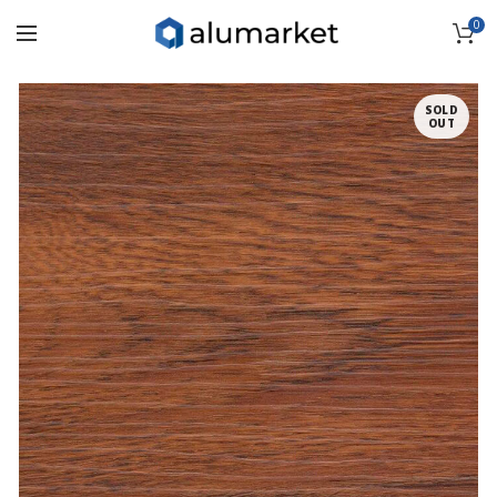
0
SOLD
OUT