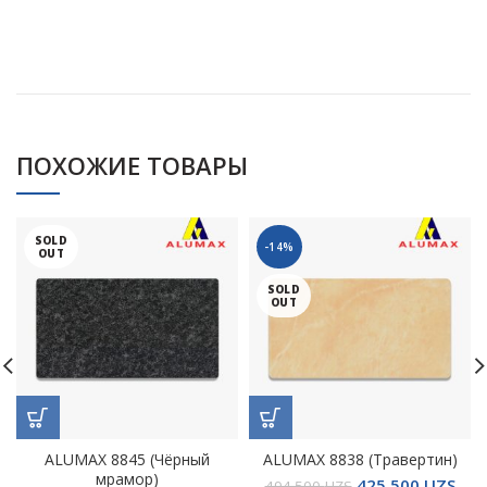
ПОХОЖИЕ ТОВАРЫ
SOLD
-14%
OUT
SOLD
OUT
ALUMAX 8845 (Чёрный
ALUMAX 8838 (Травертин)
мрамор)
425.500
UZS
494.500
UZS