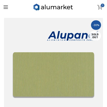
0
-30%
SOLD
OUT